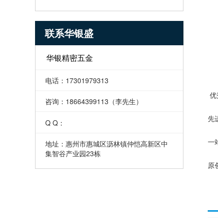
联系华银盛
华银精密五金
电话：17301979313
优
咨询：18664399113（李先生）
先
Q Q：
地址：惠州市惠城区沥林镇仲恺高新区中
一
集智谷产业园23栋
原