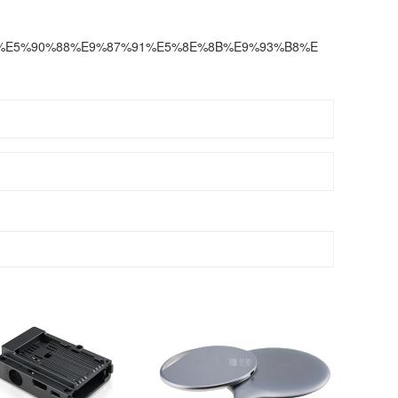
%94%8C%E5%90%88%E9%87%91%E5%8E%8B%E9%93%B8%E