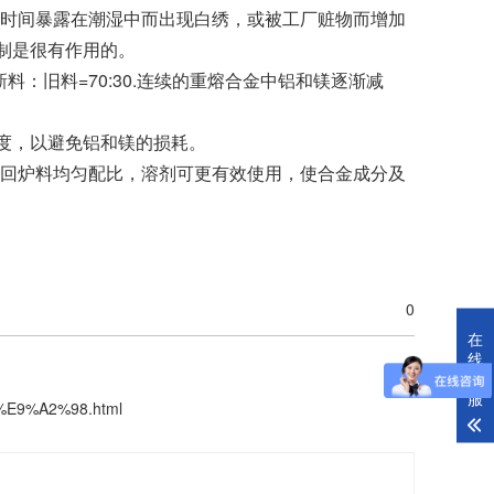
长时间暴露在潮湿中而出现白绣，或被工厂赃物而增加
制是很有作用的。
料：旧料=70:30.连续的重熔合金中铝和镁逐渐减
氏度，以避免铝和镁的损耗。
与回炉料均匀配比，溶剂可更有效使用，使合金成分及
0
在
线
客
服
E%E9%A2%98.html