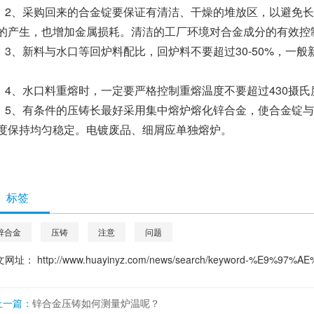
2、采购回来的合金锭要保证有清洁、干燥的堆放区，以避免
的产生，也增加金属损耗。清洁的工厂环境对合金成分的有效控
3、新料与水口等回炉料配比，回炉料不要超过30-50%，一般新
。
4、水口料重熔时，一定要严格控制重熔温度不要超过430摄
5、有条件的压铸长最好采用集中熔炉熔化锌合金，使合金锭
度保持均匀稳定。电镀废品、细屑应单独熔炉。
标签
锌合金
压铸
注意
问题
文网址：
http://www.huayinyz.com/news/search/keyword-%E9%97%A
上一篇：
锌合金压铸如何测量炉温呢？