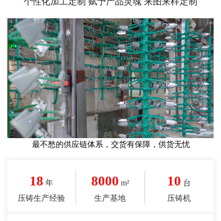
个性化加工定制 赋予产品灵魂 来图来样定制
最不愁的供应链体系，交货有保障，供货无忧
18
8000
10
年
m²
台
压铸生产经验
生产基地
压铸机