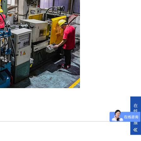
在
线
0
客
服