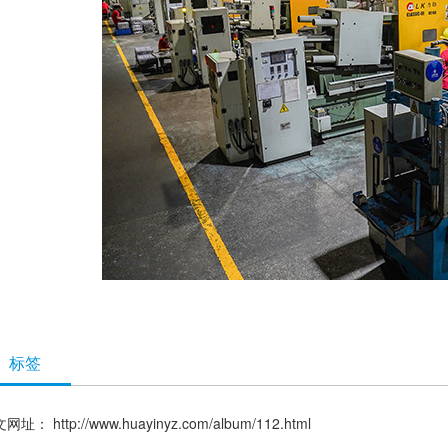
标签
文网址：
http://www.huayinyz.com/album/112.html