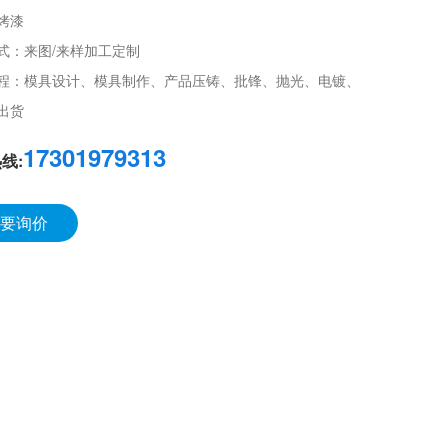
烤漆
式：
来图/来样加工定制
程：
模具设计、模具制作、产品压铸、批锋、抛光、电镀、
出货
17301979313
线:
要询价